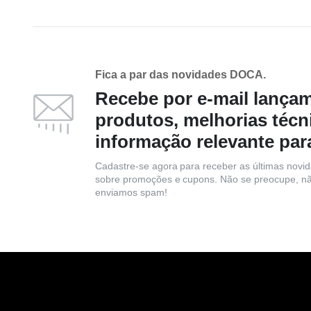
Fica a par das novidades DOCA.
Recebe por e-mail lança
produtos, melhorias técn
informação relevante par
Cadastre-se agora para receber as últimas novi
sobre promoções e cupons. Não se preocupe, n
enviamos spam!