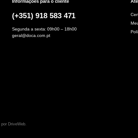
Informações para o cliente
Ate
(+351) 918 583 471
Cen
Meu
Segunda a sexta: 09h00 – 18h00
Pol
geral@doca.com.pt
 por DriveWeb.