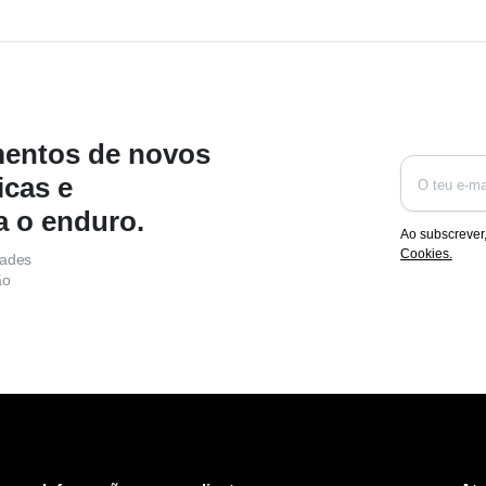
mentos de novos
icas e
a o enduro.
Ao subscrever
Cookies.
dades
ão