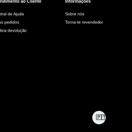
ndimento ao Cliente
Informações
tral de Ajuda
Sobre nós
s pedidos
Torna-te revendedor
ítica devolução
🇵🇹