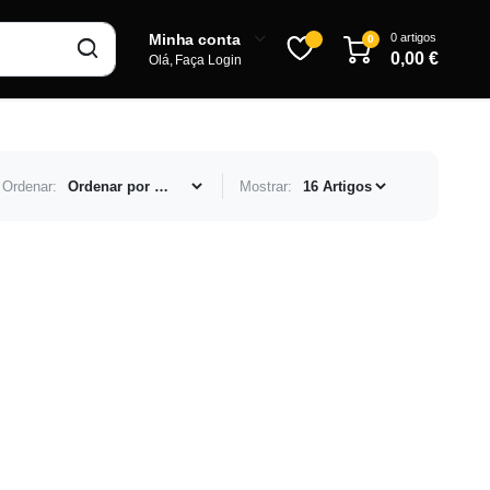
0 artigos
Minha conta
0
0,00
€
Olá, Faça Login
Ordenar:
Mostrar:
Inscrever-se