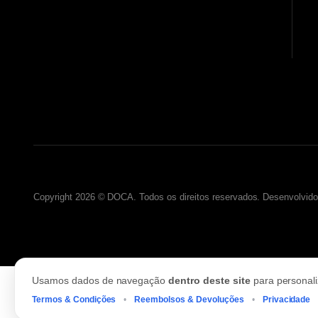
Copyright 2026 © DOCA. Todos os direitos reservados. Desenvolvido
Usamos dados de navegação
dentro deste site
para personali
Termos & Condições
•
Reembolsos & Devoluções
•
Privacidade