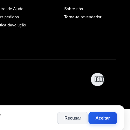
tral de Ajuda
Sobre nós
s pedidos
Torna-te revendedor
ítica devolução
🇵🇹
r.
Recusar
Aceitar