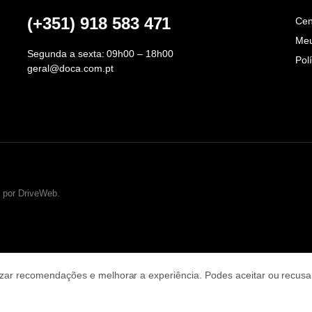
(+351) 918 583 471
Cen
Meu
Segunda a sexta: 09h00 – 18h00
Pol
geral@doca.com.pt
 por DriveWeb.
zar recomendações e melhorar a experiência. Podes aceitar ou recusa