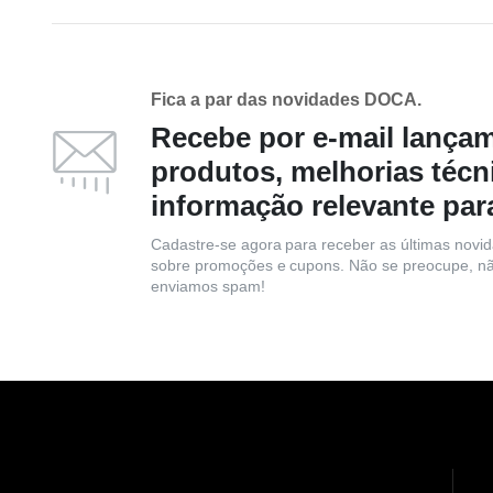
Fica a par das novidades DOCA.
Recebe por e-mail lança
produtos, melhorias técn
informação relevante par
Cadastre-se agora para receber as últimas novi
sobre promoções e cupons. Não se preocupe, n
enviamos spam!