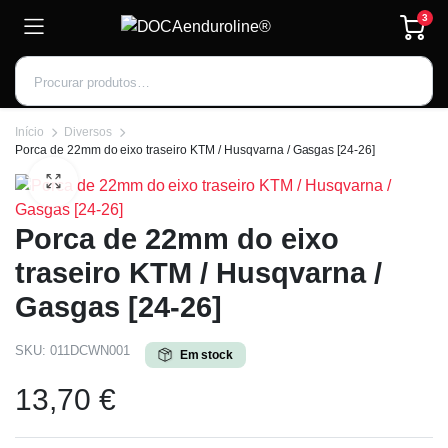
3
Início
Diversos
Porca de 22mm do eixo traseiro KTM / Husqvarna / Gasgas [24-26]
Inscrever-se
Porca de 22mm do eixo
traseiro KTM / Husqvarna /
Gasgas [24-26]
SKU:
011DCWN001
Em stock
13,70
€