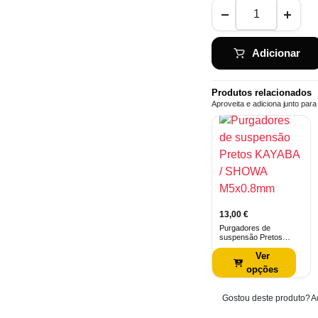
Purgadores
de
Suspensão
–
WP
Adicionar
/
Marzocchi
(M4
x
Produtos relacionados
0.7)
Aproveita e adiciona junto par
quantidade
13,00
€
Purgadores de
suspensão Pretos
KAYABA / SHOWA
Ver
M5x0.8mm
opções
Gostou deste produto? Ad