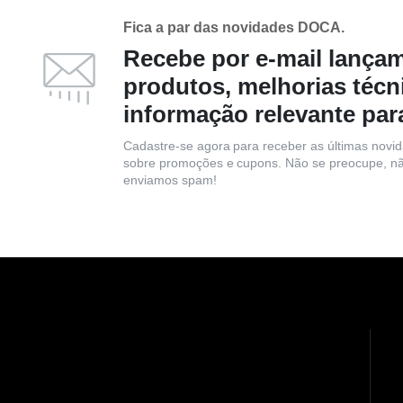
Fica a par das novidades DOCA.
Recebe por e-mail lança
produtos, melhorias técn
informação relevante par
Cadastre-se agora para receber as últimas novi
sobre promoções e cupons. Não se preocupe, n
enviamos spam!