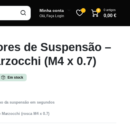
0 artigos
Minha conta
0
0,00
€
Olá, Faça Login
res de Suspensão –
Inscrever-se
rzocchi (M4 x 0.7)
Em stock
ho da suspensão em segundos
Marzocchi (rosca M4 x 0.7)