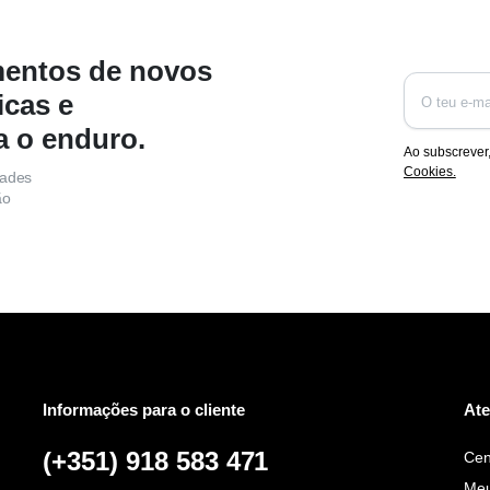
mentos de novos
icas e
a o enduro.
Ao subscrever
Cookies.
dades
ão
Informações para o cliente
Ate
(+351) 918 583 471
Cen
Meu