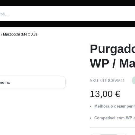
 Marzocchi (M4 x 0.7)
Purgado
WP / Ma
SKU:
011DCBVM41
rmelho
13,00
€
Melhora o desempen
Compatível com WP e 