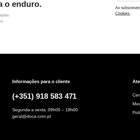
a o enduro.
Ao subscrever
Cookies.
dades
ão
Informações para o cliente
Ate
(+351) 918 583 471
Cen
Meu
Segunda a sexta: 09h00 – 18h00
Pol
geral@doca.com.pt