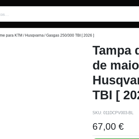
me para KTM / Husqvarna / Gasgas 250/300 TBI [ 2026 ]
Tampa d
de maio
Husqvar
TBI [ 20
SKU:
011DCPV003-BL
67,00
€