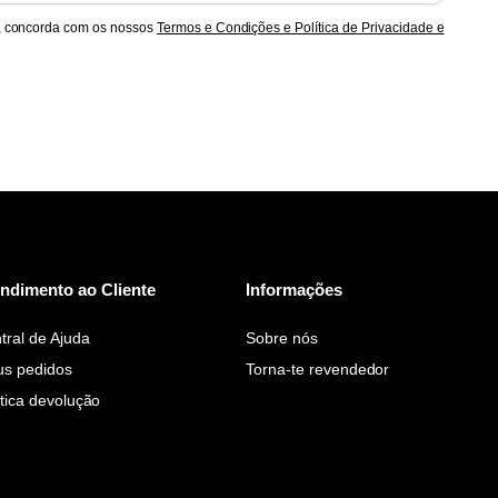
, concorda com os nossos
Termos e Condições e Política de Privacidade e
ndimento ao Cliente
Informações
tral de Ajuda
Sobre nós
s pedidos
Torna-te revendedor
ítica devolução