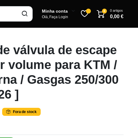
0 artigos
Minha conta
0
0,00
€
Olá, Faça Login
e válvula de escape
Inscrever-se
r volume para KTM /
na / Gasgas 250/300
26 ]
Fora de stock