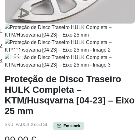
Proteção de Disco Traseiro
HULK Completa –
KTM/Husqvarna [04-23] – Eixo
25 mm
SKU:
PADCBDG353-SL
Em stock
99,00
€