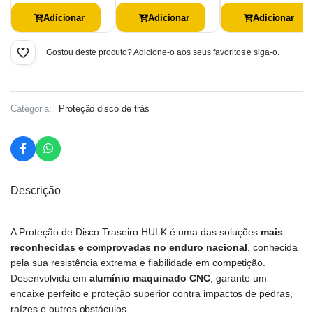
– Beta RR /…
– Sherco SE-R/ SEF…
MR 200/250/300
Pro/Racing/Ranger–…
Adicionar
Adicionar
Adicionar
Gostou deste produto? Adicione-o aos seus favoritos e siga-o.
Categoria:
Proteção disco de trás
Descrição
A Proteção de Disco Traseiro HULK é uma das soluções
mais
reconhecidas e comprovadas no enduro nacional
, conhecida
pela sua resistência extrema e fiabilidade em competição.
Desenvolvida em
alumínio maquinado CNC
, garante um
encaixe perfeito e proteção superior contra impactos de pedras,
raízes e outros obstáculos.