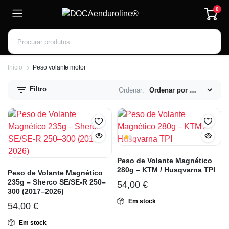
0
Início
Peso volante motor
Filtro
Ordenar:
Inscrever-se
Peso de Volante Magnético
280g – KTM / Husqvarna TPI
Peso de Volante Magnético
235g – Sherco SE/SE-R 250–
54,00
€
300 (2017–2026)
Em stock
54,00
€
Em stock