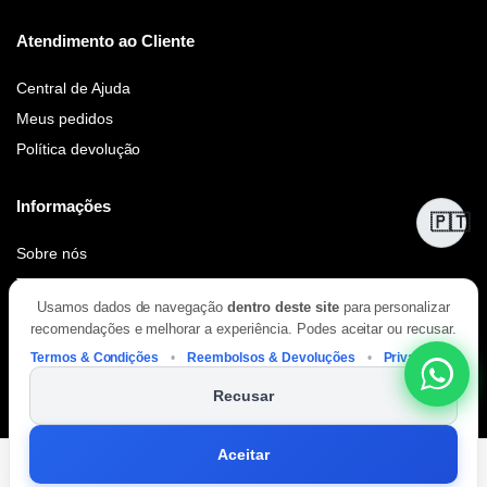
Atendimento ao Cliente
Central de Ajuda
Meus pedidos
Política devolução
Informações
🇵🇹
Sobre nós
Torna-te revendedor
Usamos dados de navegação
dentro deste site
para personalizar
recomendações e melhorar a experiência. Podes aceitar ou recusar.
Termos & Condições
•
Reembolsos & Devoluções
•
Privacidade
Recusar
Copyright 2026 © DOCA. Todos os direitos reservados. Desenvolvido
por DriveWeb.
Aceitar