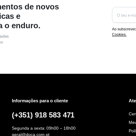
mentos de novos
icas e
a o enduro.
Ao subscrever
Cookies.
dades
ão
Informações para o cliente
Ate
(+351) 918 583 471
Cen
Meu
Segunda a sexta: 09h00 – 18h00
Pol
geral@doca.com.pt