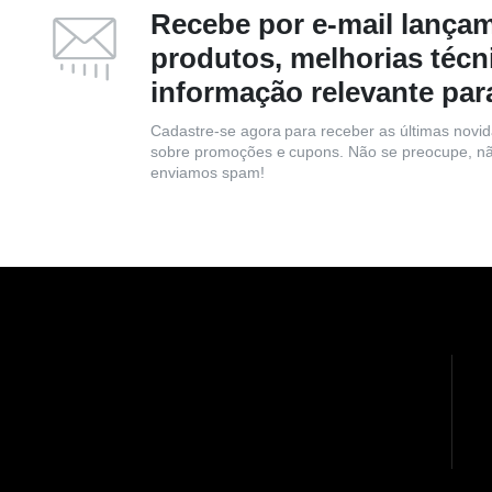
Recebe por e-mail lança
produtos, melhorias técn
informação relevante par
Cadastre-se agora para receber as últimas novi
sobre promoções e cupons. Não se preocupe, n
enviamos spam!