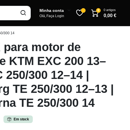
0 artigos
Minha conta
0
0,00
€
Olá, Faça Login
50/300 14
para motor de
Inscrever-se
ue KTM EXC 200 13–
C 250/300 12–14 |
g TE 250/300 12–13 |
na TE 250/300 14
Em stock