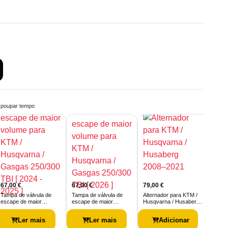
a poupar tempo
67,00
€
67,00
€
79,00
€
45,
Tampa de válvula de
Tampa de válvula de
Alternador para KTM /
BEND
escape de maior
escape de maior
Husqvarna / Husaberg
arra
volume para KTM…
volume para KTM…
2008–2021
250/
Ler mais
Ler mais
Adicionar