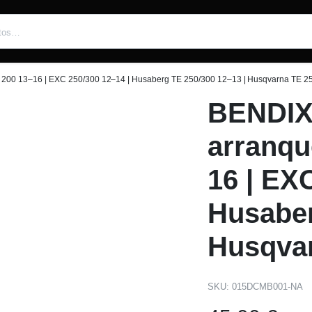
200 13–16 | EXC 250/300 12–14 | Husaberg TE 250/300 12–13 | Husqvarna TE 2
BENDIX 
arranq
16 | EX
Husaber
Husqvar
SKU:
015DCMB001-NA