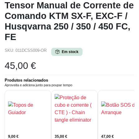
Tensor Manual de Corrente de
Comando KTM SX-F, EXC-F /
Husqvarna 250 / 350 / 450 FC,
FE
SKU:
011DCSS009-OR
Em stock
45,00
€
Produtos relacionados
Aproveita e adiciona junto para poupar tempo
9,00
€
35,00
€
47,00
€