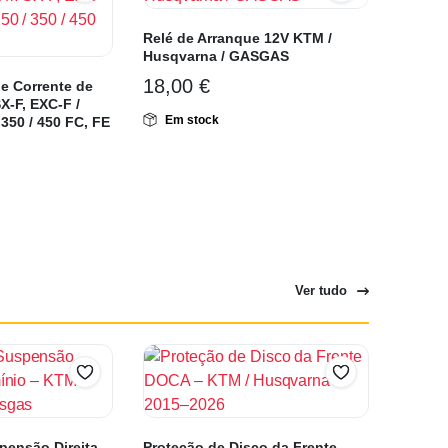
Relé de Arranque 12V KTM /
Husqvarna / GASGAS
18,00
€
e Corrente de
-F, EXC-F /
Em stock
350 / 450 FC, FE
Ver tudo
pensão Direita
Proteção de Disco da Frente