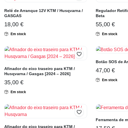
Relé de Arranque 12V KTM / Husqvarna /
Regulador Retif
GASGAS
Beta
18,00
€
55,00
€
Em stock
Em stock
Botão SOS de A
Afinador do eixo traseiro para KTM /
47,00
€
Husqvarna / Gasgas [2024 – 2026]
Em stock
35,00
€
Em stock
Ferramenta de 
Afinador do eixo traseiro para KTM /