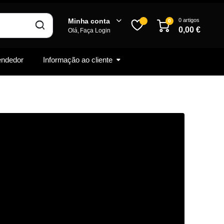
0 artigos
Minha conta
0
0,00
€
Olá, Faça Login
vendedor
Informação ao cliente
Inscrever-se