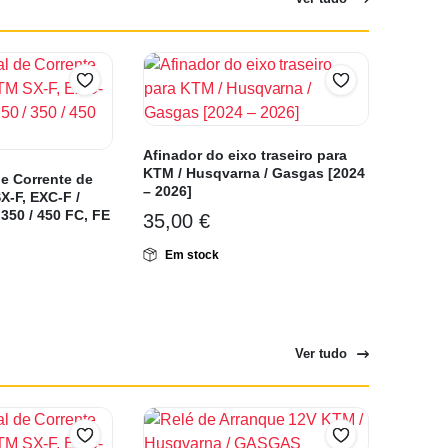
Afinador do eixo traseiro para
KTM / Husqvarna / Gasgas [2024
e Corrente de
– 2026]
-F, EXC-F /
350 / 450 FC, FE
35,00
€
Em stock
Ver tudo