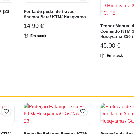
 [23 -
Ponta de pedal de travão
Sherco/ Beta/ KTM/ Husqvarna
14,90
€
Tensor Manual d
Comando KTM SX
Em stock
Husqvarna 250 / 
45,00
€
Em stock
 KTM/
Proteção Falange Escape KTM/
Proteção de Sus