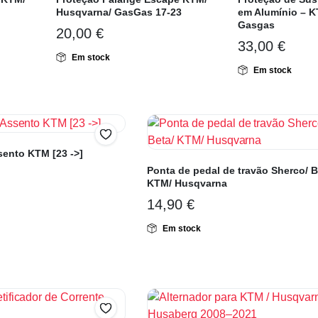
Husqvarna/ GasGas 17-23
em Alumínio – K
Gasgas
20,00
€
33,00
€
Em stock
Em stock
sento KTM [23 ->]
Ponta de pedal de travão Sherco/ B
KTM/ Husqvarna
14,90
€
Em stock