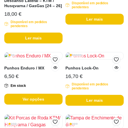
Descanso Lateral – KTM /
Disponível em pedidos
Husqvarna / GasGas [24 – 26]
pendentes
18,00
€
Ler mais
Disponível em pedidos
pendentes
Ler mais
Punhos Enduro / MX
Punhos Lock-On
6,50
€
16,70
€
Disponível em pedidos
Em stock
pendentes
Ver opções
Ler mais