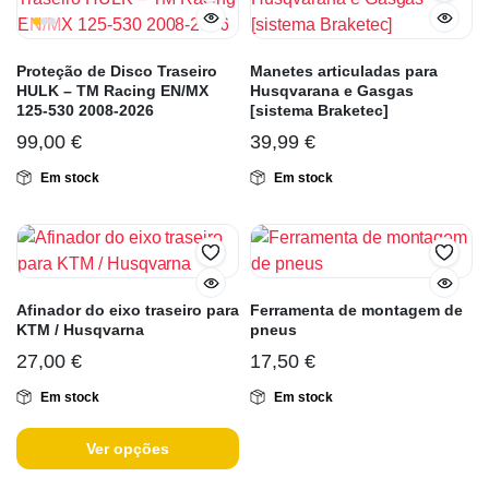
Proteção de Disco Traseiro
Manetes articuladas para
HULK – TM Racing EN/MX
Husqvarana e Gasgas
125-530 2008-2026
[sistema Braketec]
99,00
€
39,99
€
Em stock
Em stock
Afinador do eixo traseiro para
Ferramenta de montagem de
KTM / Husqvarna
pneus
27,00
€
17,50
€
Em stock
Em stock
Ver opções