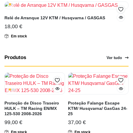
Relé de Arranque 12V KTM / Husqvarna / GASGAS
18,00
€
Em stock
Produtos
Ver tudo
Proteção de Disco Traseiro
Proteção Falange Escape
HULK – TM Racing EN/MX
KTM/ Husqvarna/ GasGas 24-
125-530 2008-2026
25
99,00
€
37,00
€
Em stock
Em stock