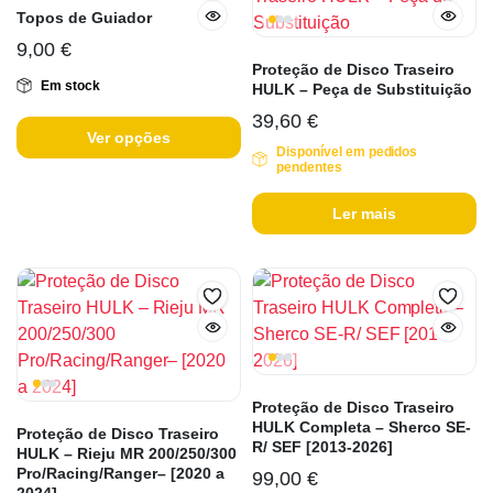
Topos de Guiador
9,00
€
Proteção de Disco Traseiro
Em stock
HULK – Peça de Substituição
39,60
€
Ver opções
Disponível em pedidos
pendentes
Ler mais
Proteção de Disco Traseiro
HULK Completa – Sherco SE-
Proteção de Disco Traseiro
R/ SEF [2013-2026]
HULK – Rieju MR 200/250/300
Pro/Racing/Ranger– [2020 a
99,00
€