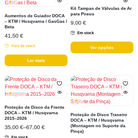
Kit Tampas de Válvulas de Ar
para Pneus
Aumentos de Guiador DOCA
– KTM / Husqvarna / GasGas /
9,00
€
Beta
Em stock
41,50
€
Fora de stock
Ver opções
Ler mais
Proteção de Disco da Frente
DOCA – KTM / Husqvarna
Proteção de Disco Traseiro
2015–2026
DOCA – KTM / Husqvarna
(Montagem no Suporte da
35,00
€
–
67,00
€
Pinça)
Em stock