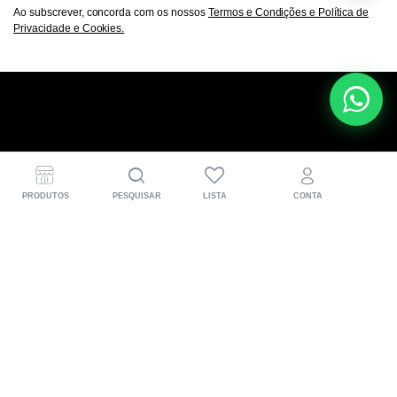
Ao subscrever, concorda com os nossos
Termos e Condições e Política de
Privacidade e Cookies.
A DOCAenduroline® nasce nas pistas de hard enduro
para quem vive a moto a sério. Desenvolvemos peças
PRODUTOS
PESQUISAR
LISTA
CONTA
CNC em Portugal, pensadas para mais performance,
proteção e aquela confiança extra em cada trilho.
Informações para o cliente
(+351) 918 583 471
Segunda a sexta: 09h00 – 18h00