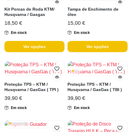
Kit Porcas de Roda KTM/
Tampa de Enchimento de
Husqvarna / Gasgas
óleo
18,50
€
15,00
€
Em stock
Em stock
Ver opções
Ver opções
Proteção TPS – KTM /
Proteção TPS – KTM /
Husqvarna / GasGas ( TPI )
Husqvarna / GasGas ( TBI )
39,90
€
39,90
€
Em stock
Em stock