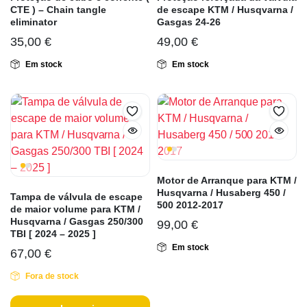
CTE ) – Chain tangle
de escape KTM / Husqvarna /
eliminator
Gasgas 24-26
35,00
€
49,00
€
Em stock
Em stock
Motor de Arranque para KTM /
Husqvarna / Husaberg 450 /
Tampa de válvula de escape
500 2012-2017
de maior volume para KTM /
Husqvarna / Gasgas 250/300
99,00
€
TBI [ 2024 – 2025 ]
Em stock
67,00
€
Fora de stock