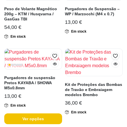
Peso de Volante Magnético
Purgadores de Suspensão –
200g – KTM / Husqvarna /
WP / Marzocchi (M4 x 0.7)
GasGas TBI
13,00
€
54,00
€
Em stock
Em stock
Purgadores de suspensão
Pretos KAYABA / SHOWA
Kit de Proteções das Bombas
M5x0.8mm
de Travão e Embraiagem
modelos Brembo
13,00
€
36,00
€
Em stock
Em stock
Ver opções