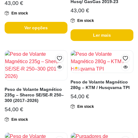
Husq/ GasGas 2019-23
43,00
€
43,00
€
Em stock
Em stock
Ver opções
Ler mais
Peso de Volante Magnético
280g – KTM / Husqvarna TPI
Peso de Volante Magnético
235g – Sherco SE/SE-R 250–
54,00
€
300 (2017–2026)
Em stock
54,00
€
Em stock