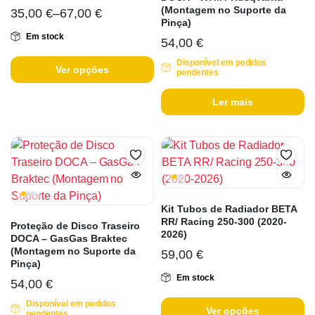
(Montagem no Suporte da
35,00
€
–
67,00
€
Pinça)
Em stock
54,00
€
Disponível em pedidos
Ver opções
pendentes
Ler mais
Kit Tubos de Radiador BETA
RR/ Racing 250-300 (2020-
Proteção de Disco Traseiro
2026)
DOCA – GasGas Braktec
(Montagem no Suporte da
59,00
€
Pinça)
Em stock
54,00
€
Disponível em pedidos
Ver opções
pendentes