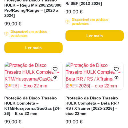
Proteção de Disco Traseiro
R/ SEF [2013-2026]
HULK – Rieju MR 200/250/300
Pro/Racing/Ranger– [2020 a
99,00
€
2024]
Disponível em pedidos
99,00
€
pendentes
Disponível em pedidos
Ler mais
pendentes
Ler mais
Proteção de Disco Traseiro
Proteção de Disco Traseiro
HULK Completa –
HULK Completa – Beta RR /
KTM/Husqvarna/GasGas [24-
RS / XTrainer [2025-2026] –
26] – Eixo 22 mm
eixo 22mm
99,00
€
99,00
€