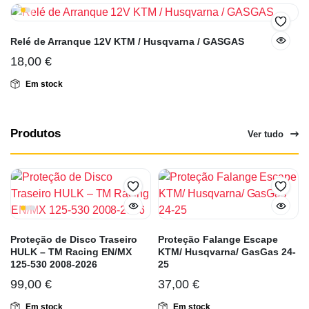
Relé de Arranque 12V KTM / Husqvarna / GASGAS
18,00
€
Em stock
Produtos
Ver tudo
Proteção de Disco Traseiro
Proteção Falange Escape
HULK – TM Racing EN/MX
KTM/ Husqvarna/ GasGas 24-
125-530 2008-2026
25
99,00
€
37,00
€
Em stock
Em stock