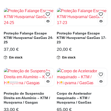
Proteção Falange Escape
Proteção Falange Escape
KTM/ Husqvarna/ GasGas 24-
KTM/ Husqvarna/ GasGas 17-
25
23
37,00
€
20,00
€
Em stock
Em stock
Proteção de Suspensão
Corpo de Acelerador
Direita em Alumínio – KTM /
maquinado – KTM /
Husqvarna / Gasgas
Husqvarna / GasGas
33,00
€
65,00
€