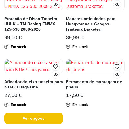
Proteção de Disco Traseiro
Manetes articuladas para
HULK – TM Racing EN/MX
Husqvarana e Gasgas
125-530 2008-2026
[sistema Braketec]
99,00
€
39,99
€
Em stock
Em stock
Afinador do eixo traseiro para
Ferramenta de montagem de
KTM / Husqvarna
pneus
27,00
€
17,50
€
Em stock
Em stock
Ver opções