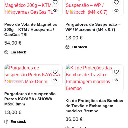
Peso de Volante Magnético
Purgadores de Suspensão –
200g – KTM / Husqvarna /
WP / Marzocchi (M4 x 0.7)
GasGas TBI
13,00
€
54,00
€
Em stock
Em stock
Purgadores de suspensão
Pretos KAYABA / SHOWA
Kit de Proteções das Bombas
M5x0.8mm
de Travão e Embraiagem
modelos Brembo
13,00
€
36,00
€
Em stock