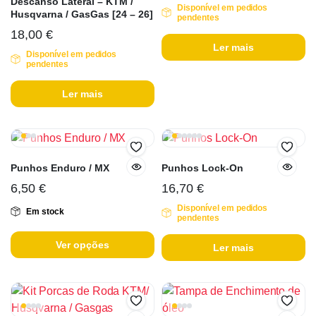
Descanso Lateral – KTM /
Disponível em pedidos
Husqvarna / GasGas [24 – 26]
pendentes
18,00
€
Ler mais
Disponível em pedidos
pendentes
Ler mais
Punhos Enduro / MX
Punhos Lock-On
6,50
€
16,70
€
Disponível em pedidos
Em stock
pendentes
Ver opções
Ler mais