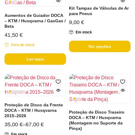
Kit Tampas de Válvulas de Ar
para Pneus
Aumentos de Guiador DOCA
– KTM / Husqvarna / GasGas /
9,00
€
Beta
Em stock
41,50
€
Fora de stock
Ver opções
Ler mais
Proteção de Disco da Frente
DOCA – KTM / Husqvarna
Proteção de Disco Traseiro
2015–2026
DOCA – KTM / Husqvarna
(Montagem no Suporte da
35,00
€
–
67,00
€
Pinça)
Em stock