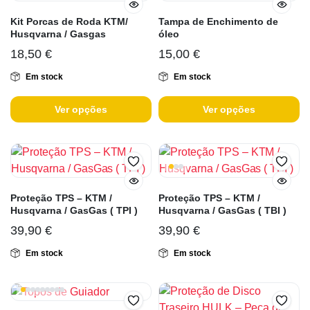
Kit Porcas de Roda KTM/
Tampa de Enchimento de
Husqvarna / Gasgas
óleo
18,50
€
15,00
€
Em stock
Em stock
Ver opções
Ver opções
Proteção TPS – KTM /
Proteção TPS – KTM /
Husqvarna / GasGas ( TPI )
Husqvarna / GasGas ( TBI )
39,90
€
39,90
€
Em stock
Em stock