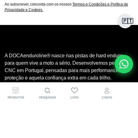
Ao subscrever, concorda com os nossos
Termos e Condições e Política de
Privacidade e Cookies.
🇵🇹
A DOCAenduroline® nasce nas pistas de hard enduro
para quem vive a moto a sério. Desenvolvemos peças
CNC em Portugal, pensadas para mais performance,
proteção e aquela confiança extra em cada trilho.
PRODUTOS
PESQUISAR
LISTA
CONTA
Informações para o cliente
(+351) 918 583 471
Segunda a sexta: 09h00 – 18h00