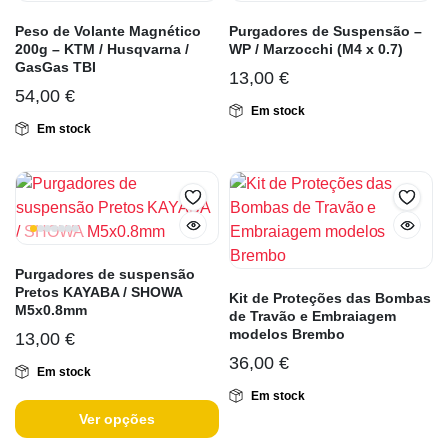
Peso de Volante Magnético
Purgadores de Suspensão –
200g – KTM / Husqvarna /
WP / Marzocchi (M4 x 0.7)
GasGas TBI
13,00
€
54,00
€
Em stock
Em stock
Purgadores de suspensão
Pretos KAYABA / SHOWA
Kit de Proteções das Bombas
M5x0.8mm
de Travão e Embraiagem
modelos Brembo
13,00
€
36,00
€
Em stock
Em stock
Ver opções