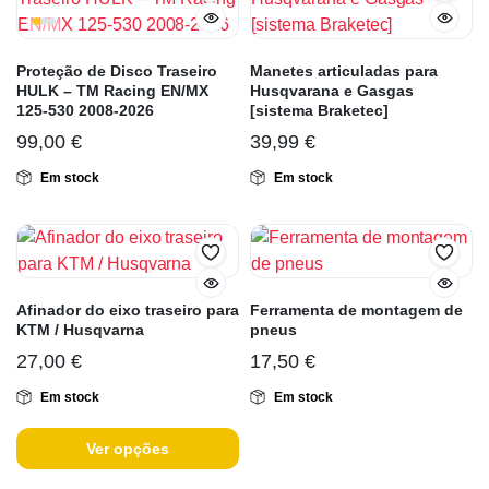
Proteção de Disco Traseiro
Manetes articuladas para
HULK – TM Racing EN/MX
Husqvarana e Gasgas
125-530 2008-2026
[sistema Braketec]
99,00
€
39,99
€
Em stock
Em stock
Afinador do eixo traseiro para
Ferramenta de montagem de
KTM / Husqvarna
pneus
27,00
€
17,50
€
Em stock
Em stock
Ver opções