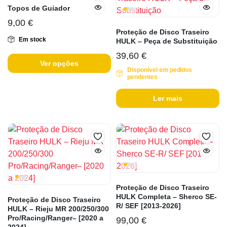
Topos de Guiador
9,00
€
Proteção de Disco Traseiro
Em stock
HULK – Peça de Substituição
39,60
€
Ver opções
Disponível em pedidos
pendentes
Ler mais
Proteção de Disco Traseiro
HULK Completa – Sherco SE-
Proteção de Disco Traseiro
R/ SEF [2013-2026]
HULK – Rieju MR 200/250/300
Pro/Racing/Ranger– [2020 a
99,00
€