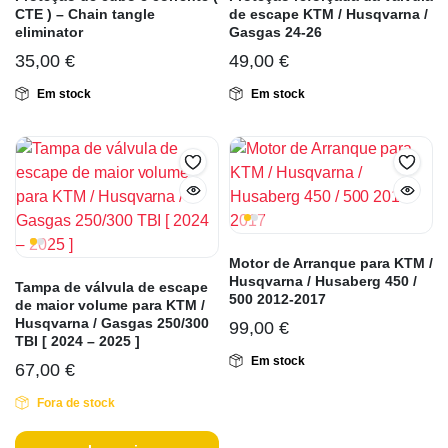
CTE ) – Chain tangle
de escape KTM / Husqvarna /
eliminator
Gasgas 24-26
35,00
€
49,00
€
Em stock
Em stock
Motor de Arranque para KTM /
Husqvarna / Husaberg 450 /
Tampa de válvula de escape
500 2012-2017
de maior volume para KTM /
Husqvarna / Gasgas 250/300
99,00
€
TBI [ 2024 – 2025 ]
Em stock
67,00
€
Fora de stock