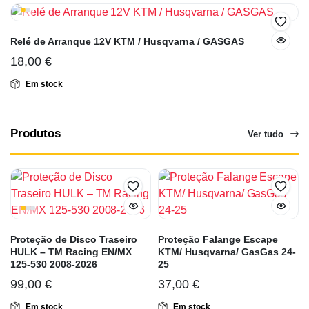
Relé de Arranque 12V KTM / Husqvarna / GASGAS
18,00
€
Em stock
Produtos
Ver tudo
Proteção de Disco Traseiro
Proteção Falange Escape
HULK – TM Racing EN/MX
KTM/ Husqvarna/ GasGas 24-
125-530 2008-2026
25
99,00
€
37,00
€
Em stock
Em stock