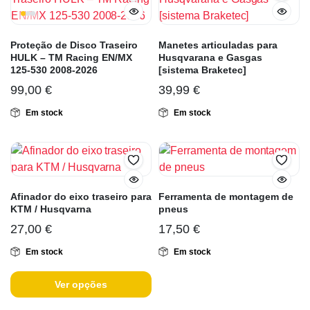
Proteção de Disco Traseiro
Manetes articuladas para
HULK – TM Racing EN/MX
Husqvarana e Gasgas
125-530 2008-2026
[sistema Braketec]
99,00
€
39,99
€
Em stock
Em stock
Afinador do eixo traseiro para
Ferramenta de montagem de
KTM / Husqvarna
pneus
27,00
€
17,50
€
Em stock
Em stock
Ver opções