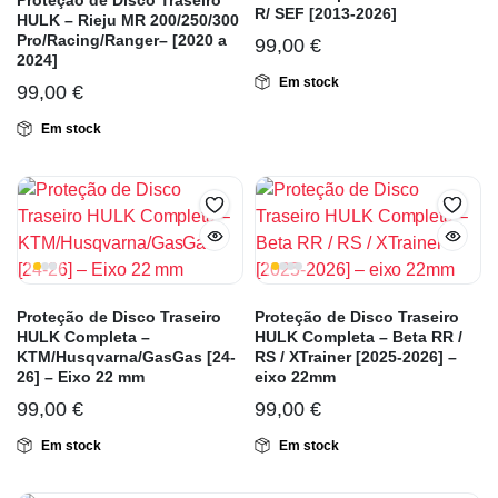
Proteção de Disco Traseiro
R/ SEF [2013-2026]
HULK – Rieju MR 200/250/300
Pro/Racing/Ranger– [2020 a
99,00
€
2024]
Em stock
99,00
€
Em stock
Proteção de Disco Traseiro
Proteção de Disco Traseiro
HULK Completa –
HULK Completa – Beta RR /
KTM/Husqvarna/GasGas [24-
RS / XTrainer [2025-2026] –
26] – Eixo 22 mm
eixo 22mm
99,00
€
99,00
€
Em stock
Em stock