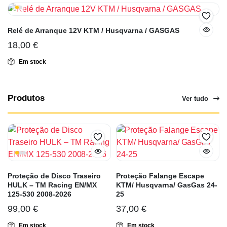
Relé de Arranque 12V KTM / Husqvarna / GASGAS
18,00
€
Em stock
Produtos
Ver tudo
Proteção de Disco Traseiro
Proteção Falange Escape
HULK – TM Racing EN/MX
KTM/ Husqvarna/ GasGas 24-
125-530 2008-2026
25
99,00
€
37,00
€
Em stock
Em stock