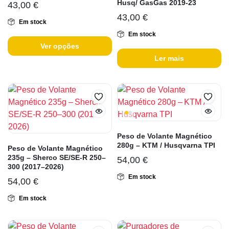
Husq/ GasGas 2019-23
43,00
€
43,00
€
Em stock
Em stock
Ver opções
Ler mais
Peso de Volante Magnético
280g – KTM / Husqvarna TPI
Peso de Volante Magnético
235g – Sherco SE/SE-R 250–
54,00
€
300 (2017–2026)
Em stock
54,00
€
Em stock