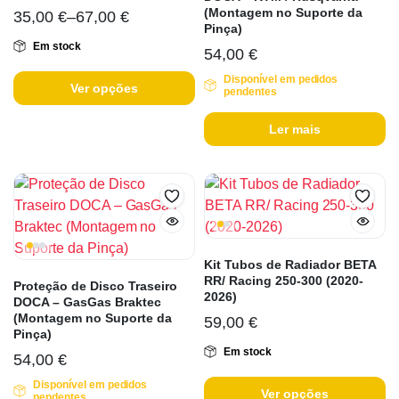
(Montagem no Suporte da
35,00
€
–
67,00
€
Pinça)
Em stock
54,00
€
Disponível em pedidos
Ver opções
pendentes
Ler mais
Kit Tubos de Radiador BETA
RR/ Racing 250-300 (2020-
Proteção de Disco Traseiro
2026)
DOCA – GasGas Braktec
(Montagem no Suporte da
59,00
€
Pinça)
Em stock
54,00
€
Disponível em pedidos
Ver opções
pendentes