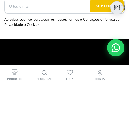
Subscrever
🇵🇹
Ao subscrever, concorda com os nossos
Termos e Condições e Política de
Privacidade e Cookies.
A DOCAenduroline® nasce nas pistas de hard enduro
para quem vive a moto a sério. Desenvolvemos peças
PRODUTOS
PESQUISAR
LISTA
CONTA
CNC em Portugal, pensadas para mais performance,
proteção e aquela confiança extra em cada trilho.
Informações para o cliente