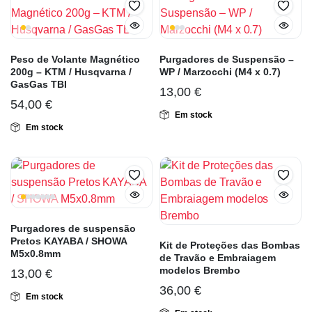
Peso de Volante Magnético
Purgadores de Suspensão –
200g – KTM / Husqvarna /
WP / Marzocchi (M4 x 0.7)
GasGas TBI
13,00
€
54,00
€
Em stock
Em stock
Purgadores de suspensão
Pretos KAYABA / SHOWA
Kit de Proteções das Bombas
M5x0.8mm
de Travão e Embraiagem
modelos Brembo
13,00
€
36,00
€
Em stock