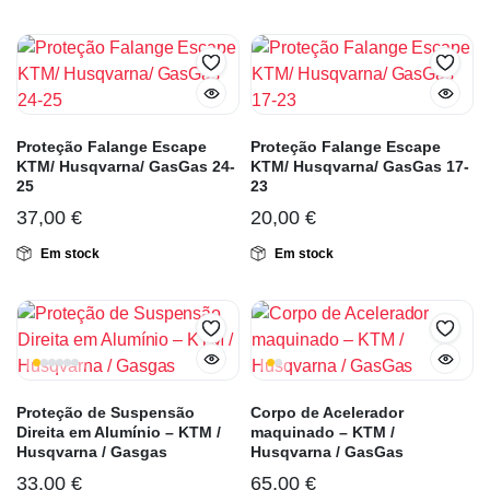
Proteção Falange Escape
Proteção Falange Escape
KTM/ Husqvarna/ GasGas 24-
KTM/ Husqvarna/ GasGas 17-
25
23
37,00
€
20,00
€
Em stock
Em stock
Proteção de Suspensão
Corpo de Acelerador
Direita em Alumínio – KTM /
maquinado – KTM /
Husqvarna / Gasgas
Husqvarna / GasGas
33,00
€
65,00
€