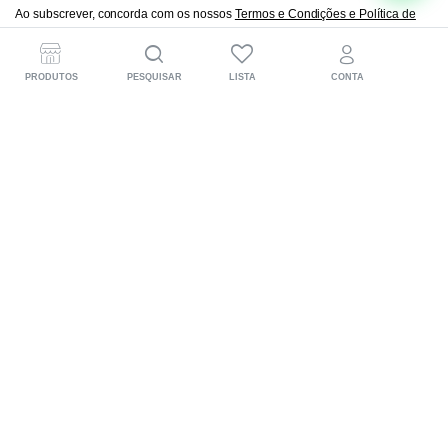
Ao subscrever, concorda com os nossos
Termos e Condições e Política de
Privacidade e Cookies.
PRODUTOS
PESQUISAR
LISTA
CONTA
A DOCAenduroline® nasce nas pistas de hard enduro
para quem vive a moto a sério. Desenvolvemos peças
CNC em Portugal, pensadas para mais performance,
proteção e aquela confiança extra em cada trilho.
Informações para o cliente
(+351) 918 583 471
Segunda a sexta: 09h00 – 18h00