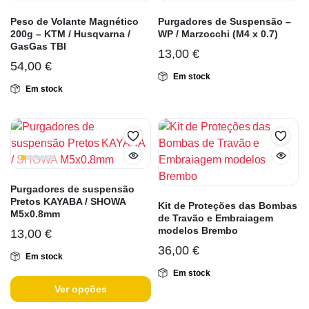
Peso de Volante Magnético
Purgadores de Suspensão –
200g – KTM / Husqvarna /
WP / Marzocchi (M4 x 0.7)
GasGas TBI
13,00
€
54,00
€
Em stock
Em stock
Purgadores de suspensão
Pretos KAYABA / SHOWA
Kit de Proteções das Bombas
M5x0.8mm
de Travão e Embraiagem
modelos Brembo
13,00
€
36,00
€
Em stock
Em stock
Ver opções