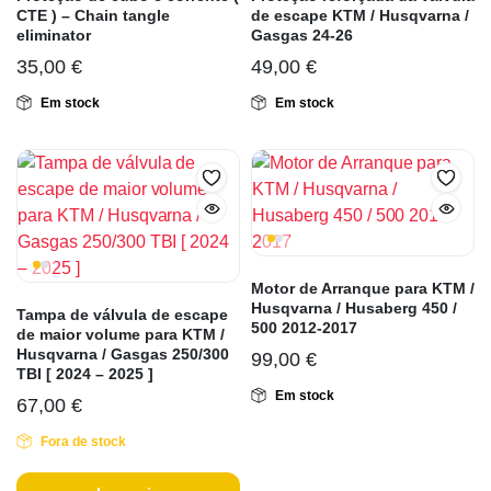
CTE ) – Chain tangle
de escape KTM / Husqvarna /
eliminator
Gasgas 24-26
35,00
€
49,00
€
Em stock
Em stock
Motor de Arranque para KTM /
Husqvarna / Husaberg 450 /
Tampa de válvula de escape
500 2012-2017
de maior volume para KTM /
Husqvarna / Gasgas 250/300
99,00
€
TBI [ 2024 – 2025 ]
Em stock
67,00
€
Fora de stock