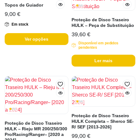
Topos de Guiador
9,00
€
Proteção de Disco Traseiro
Em stock
HULK – Peça de Substituição
39,60
€
Ver opções
Disponível em pedidos
pendentes
Ler mais
Proteção de Disco Traseiro
HULK Completa – Sherco SE-
Proteção de Disco Traseiro
R/ SEF [2013-2026]
HULK – Rieju MR 200/250/300
Pro/Racing/Ranger– [2020 a
99,00
€