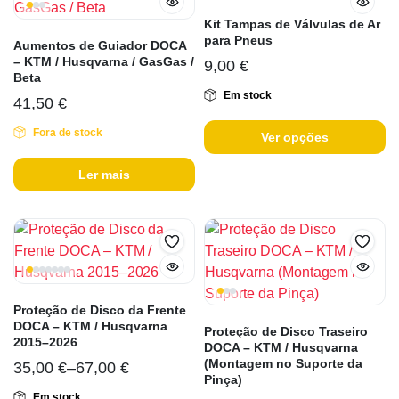
Kit Tampas de Válvulas de Ar
para Pneus
Aumentos de Guiador DOCA
– KTM / Husqvarna / GasGas /
9,00
€
Beta
Em stock
41,50
€
Fora de stock
Ver opções
Ler mais
Proteção de Disco da Frente
DOCA – KTM / Husqvarna
Proteção de Disco Traseiro
2015–2026
DOCA – KTM / Husqvarna
(Montagem no Suporte da
35,00
€
–
67,00
€
Pinça)
Em stock