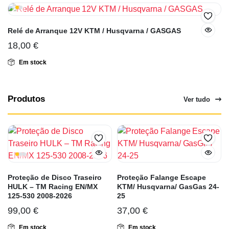
Relé de Arranque 12V KTM / Husqvarna / GASGAS
18,00
€
Em stock
Produtos
Ver tudo
Proteção de Disco Traseiro
Proteção Falange Escape
HULK – TM Racing EN/MX
KTM/ Husqvarna/ GasGas 24-
125-530 2008-2026
25
99,00
€
37,00
€
Em stock
Em stock