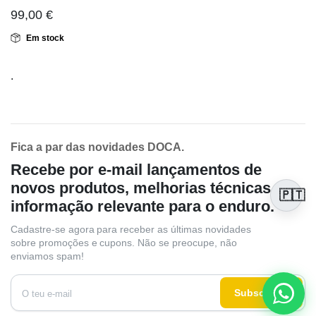
99,00
€
Em stock
.
Fica a par das novidades DOCA.
Recebe por e-mail lançamentos de
novos produtos, melhorias técnicas e
🇵🇹
informação relevante para o enduro.
Cadastre-se agora para receber as últimas novidades
sobre promoções e cupons. Não se preocupe, não
enviamos spam!
Subscrever