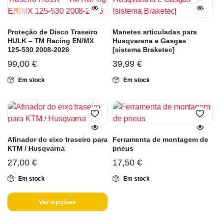
Proteção de Disco Traseiro
Manetes articuladas para
HULK – TM Racing EN/MX
Husqvarana e Gasgas
125-530 2008-2026
[sistema Braketec]
99,00
€
39,99
€
Em stock
Em stock
Afinador do eixo traseiro para
Ferramenta de montagem de
KTM / Husqvarna
pneus
27,00
€
17,50
€
Em stock
Em stock
Ver opções