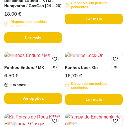
Descanso Lateral – KTM /
Disponível em pedidos
Husqvarna / GasGas [24 – 26]
pendentes
18,00
€
Ler mais
Disponível em pedidos
pendentes
Ler mais
Punhos Enduro / MX
Punhos Lock-On
6,50
€
16,70
€
Disponível em pedidos
Em stock
pendentes
Ver opções
Ler mais