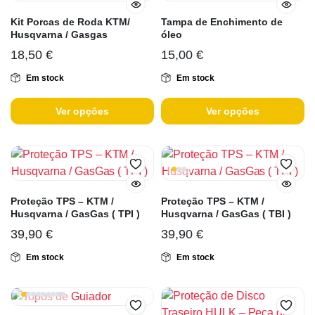
Kit Porcas de Roda KTM/
Tampa de Enchimento de
Husqvarna / Gasgas
óleo
18,50
€
15,00
€
Em stock
Em stock
Ver opções
Ver opções
Proteção TPS – KTM /
Proteção TPS – KTM /
Husqvarna / GasGas ( TPI )
Husqvarna / GasGas ( TBI )
39,90
€
39,90
€
Em stock
Em stock