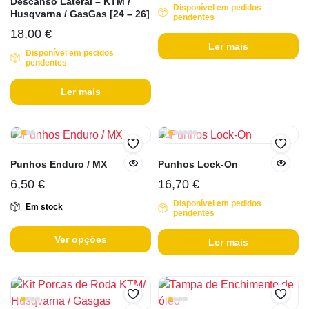
Descanso Lateral – KTM /
Disponível em pedidos
Husqvarna / GasGas [24 – 26]
pendentes
18,00
€
Ler mais
Disponível em pedidos
pendentes
Ler mais
Punhos Enduro / MX
Punhos Lock-On
6,50
€
16,70
€
Disponível em pedidos
Em stock
pendentes
Ver opções
Ler mais