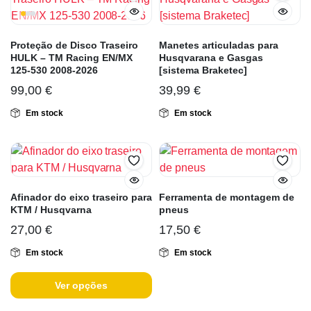
Proteção de Disco Traseiro
Manetes articuladas para
HULK – TM Racing EN/MX
Husqvarana e Gasgas
125-530 2008-2026
[sistema Braketec]
99,00
€
39,99
€
Em stock
Em stock
Afinador do eixo traseiro para
Ferramenta de montagem de
KTM / Husqvarna
pneus
27,00
€
17,50
€
Em stock
Em stock
Ver opções