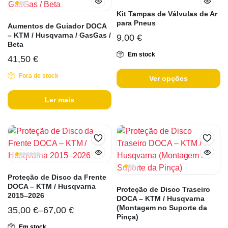
Kit Tampas de Válvulas de Ar
para Pneus
Aumentos de Guiador DOCA
– KTM / Husqvarna / GasGas /
9,00
€
Beta
Em stock
41,50
€
Fora de stock
Ver opções
Ler mais
Proteção de Disco da Frente
DOCA – KTM / Husqvarna
Proteção de Disco Traseiro
2015–2026
DOCA – KTM / Husqvarna
(Montagem no Suporte da
35,00
€
–
67,00
€
Pinça)
Em stock