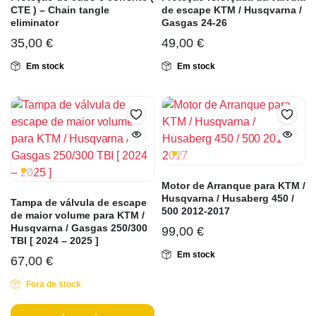
CTE ) – Chain tangle
de escape KTM / Husqvarna /
eliminator
Gasgas 24-26
35,00
€
49,00
€
Em stock
Em stock
Motor de Arranque para KTM /
Husqvarna / Husaberg 450 /
Tampa de válvula de escape
500 2012-2017
de maior volume para KTM /
Husqvarna / Gasgas 250/300
99,00
€
TBI [ 2024 – 2025 ]
Em stock
67,00
€
Fora de stock