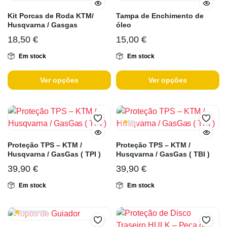
Kit Porcas de Roda KTM/
Tampa de Enchimento de
Husqvarna / Gasgas
óleo
18,50
€
15,00
€
Em stock
Em stock
Ver opções
Ver opções
Proteção TPS – KTM /
Proteção TPS – KTM /
Husqvarna / GasGas ( TPI )
Husqvarna / GasGas ( TBI )
39,90
€
39,90
€
Em stock
Em stock