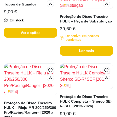
Topos de Guiador
9,00
€
Proteção de Disco Traseiro
Em stock
HULK – Peça de Substituição
39,60
€
Ver opções
Disponível em pedidos
pendentes
Ler mais
Proteção de Disco Traseiro
HULK Completa – Sherco SE-
Proteção de Disco Traseiro
R/ SEF [2013-2026]
HULK – Rieju MR 200/250/300
Pro/Racing/Ranger– [2020 a
99,00
€