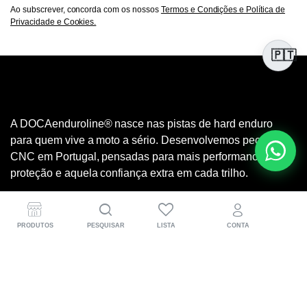
Ao subscrever, concorda com os nossos
Termos e Condições e Política de
Privacidade e Cookies.
🇵🇹
A DOCAenduroline® nasce nas pistas de hard enduro
para quem vive a moto a sério. Desenvolvemos peças
CNC em Portugal, pensadas para mais performance,
proteção e aquela confiança extra em cada trilho.
PRODUTOS
PESQUISAR
LISTA
CONTA
Informações para o cliente
(+351) 918 583 471
Segunda a sexta: 09h00 – 18h00