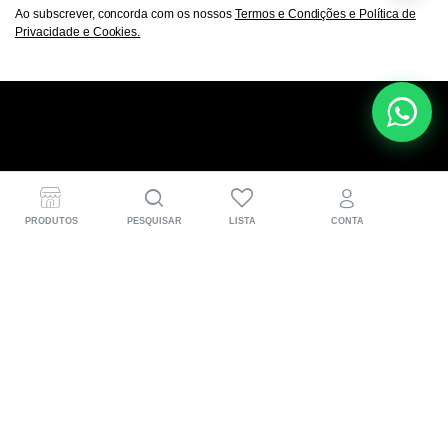
Ao subscrever, concorda com os nossos
Termos e Condições e Política de
Privacidade e Cookies.
A DOCAenduroline® nasce nas pistas de hard enduro
para quem vive a moto a sério. Desenvolvemos peças
PRODUTOS
PESQUISAR
LISTA
CONTA
CNC em Portugal, pensadas para mais performance,
proteção e aquela confiança extra em cada trilho.
Informações para o cliente
(+351) 918 583 471
Segunda a sexta: 09h00 – 18h00