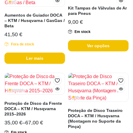
Kit Tampas de Válvulas de Ar
para Pneus
Aumentos de Guiador DOCA
– KTM / Husqvarna / GasGas /
9,00
€
Beta
Em stock
41,50
€
Fora de stock
Ver opções
Ler mais
Proteção de Disco da Frente
DOCA – KTM / Husqvarna
Proteção de Disco Traseiro
2015–2026
DOCA – KTM / Husqvarna
(Montagem no Suporte da
35,00
€
–
67,00
€
Pinça)
Em stock