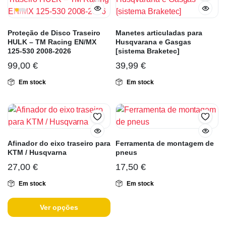
Proteção de Disco Traseiro
Manetes articuladas para
HULK – TM Racing EN/MX
Husqvarana e Gasgas
125-530 2008-2026
[sistema Braketec]
99,00
€
39,99
€
Em stock
Em stock
Afinador do eixo traseiro para
Ferramenta de montagem de
KTM / Husqvarna
pneus
27,00
€
17,50
€
Em stock
Em stock
Ver opções