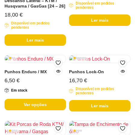
Descanso Lateral – KTM /
Disponível em pedidos
Husqvarna / GasGas [24 – 26]
pendentes
18,00
€
Ler mais
Disponível em pedidos
pendentes
Ler mais
Punhos Enduro / MX
Punhos Lock-On
6,50
€
16,70
€
Disponível em pedidos
Em stock
pendentes
Ver opções
Ler mais