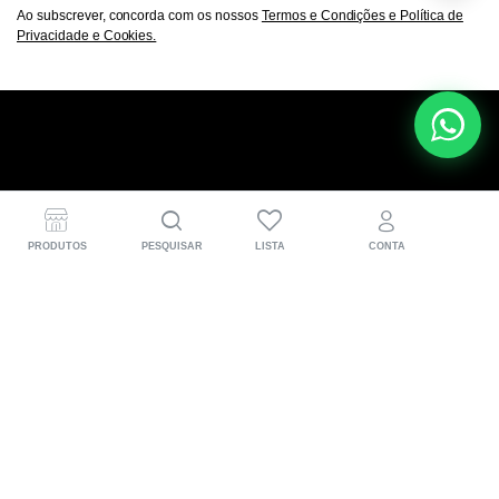
Ao subscrever, concorda com os nossos
Termos e Condições e Política de
Privacidade e Cookies.
A DOCAenduroline® nasce nas pistas de hard enduro
para quem vive a moto a sério. Desenvolvemos peças
PRODUTOS
PESQUISAR
LISTA
CONTA
CNC em Portugal, pensadas para mais performance,
proteção e aquela confiança extra em cada trilho.
Informações para o cliente
(+351) 918 583 471
Segunda a sexta: 09h00 – 18h00