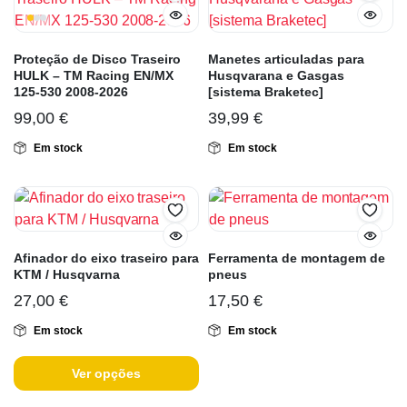
Proteção de Disco Traseiro
Manetes articuladas para
HULK – TM Racing EN/MX
Husqvarana e Gasgas
125-530 2008-2026
[sistema Braketec]
99,00
€
39,99
€
Em stock
Em stock
Afinador do eixo traseiro para
Ferramenta de montagem de
KTM / Husqvarna
pneus
27,00
€
17,50
€
Em stock
Em stock
Ver opções