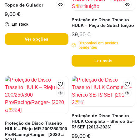
Topos de Guiador
9,00
€
Proteção de Disco Traseiro
Em stock
HULK – Peça de Substituição
39,60
€
Ver opções
Disponível em pedidos
pendentes
Ler mais
Proteção de Disco Traseiro
HULK Completa – Sherco SE-
Proteção de Disco Traseiro
R/ SEF [2013-2026]
HULK – Rieju MR 200/250/300
Pro/Racing/Ranger– [2020 a
99,00
€