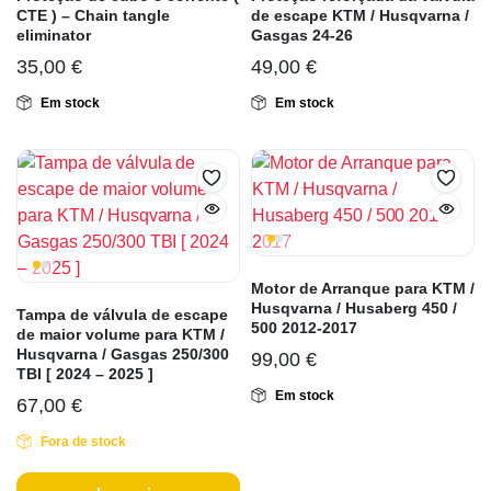
CTE ) – Chain tangle
de escape KTM / Husqvarna /
eliminator
Gasgas 24-26
35,00
€
49,00
€
Em stock
Em stock
Motor de Arranque para KTM /
Husqvarna / Husaberg 450 /
Tampa de válvula de escape
500 2012-2017
de maior volume para KTM /
Husqvarna / Gasgas 250/300
99,00
€
TBI [ 2024 – 2025 ]
Em stock
67,00
€
Fora de stock