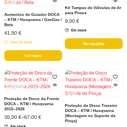
Kit Tampas de Válvulas de Ar
para Pneus
Aumentos de Guiador DOCA
– KTM / Husqvarna / GasGas /
9,00
€
Beta
Em stock
41,50
€
Fora de stock
Ver opções
Ler mais
Proteção de Disco da Frente
DOCA – KTM / Husqvarna
Proteção de Disco Traseiro
2015–2026
DOCA – KTM / Husqvarna
(Montagem no Suporte da
35,00
€
–
67,00
€
Pinça)
Em stock