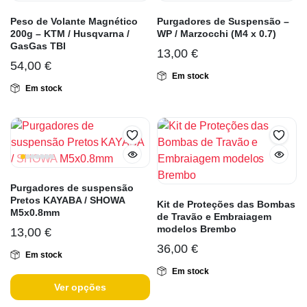
Peso de Volante Magnético
Purgadores de Suspensão –
200g – KTM / Husqvarna /
WP / Marzocchi (M4 x 0.7)
GasGas TBI
13,00
€
54,00
€
Em stock
Em stock
Purgadores de suspensão
Pretos KAYABA / SHOWA
Kit de Proteções das Bombas
M5x0.8mm
de Travão e Embraiagem
modelos Brembo
13,00
€
36,00
€
Em stock
Em stock
Ver opções