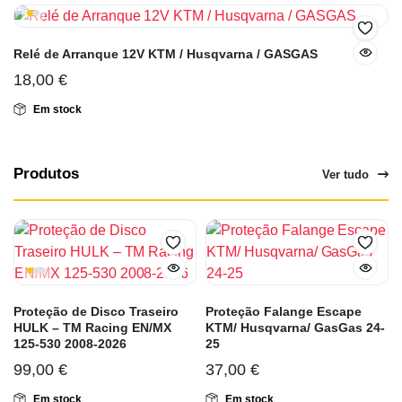
Relé de Arranque 12V KTM / Husqvarna / GASGAS
18,00
€
Em stock
Produtos
Ver tudo
Proteção de Disco Traseiro
Proteção Falange Escape
HULK – TM Racing EN/MX
KTM/ Husqvarna/ GasGas 24-
125-530 2008-2026
25
99,00
€
37,00
€
Em stock
Em stock