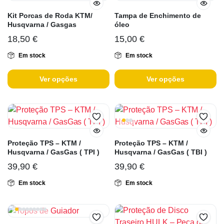
Kit Porcas de Roda KTM/
Tampa de Enchimento de
Husqvarna / Gasgas
óleo
18,50
€
15,00
€
Em stock
Em stock
Ver opções
Ver opções
Proteção TPS – KTM /
Proteção TPS – KTM /
Husqvarna / GasGas ( TPI )
Husqvarna / GasGas ( TBI )
39,90
€
39,90
€
Em stock
Em stock