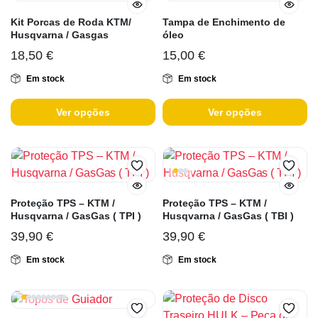
Kit Porcas de Roda KTM/
Tampa de Enchimento de
Husqvarna / Gasgas
óleo
18,50
€
15,00
€
Em stock
Em stock
Ver opções
Ver opções
Proteção TPS – KTM /
Proteção TPS – KTM /
Husqvarna / GasGas ( TPI )
Husqvarna / GasGas ( TBI )
39,90
€
39,90
€
Em stock
Em stock