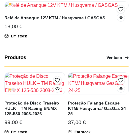
Relé de Arranque 12V KTM / Husqvarna / GASGAS
18,00
€
Em stock
Produtos
Ver tudo
Proteção de Disco Traseiro
Proteção Falange Escape
HULK – TM Racing EN/MX
KTM/ Husqvarna/ GasGas 24-
125-530 2008-2026
25
99,00
€
37,00
€
Em stock
Em stock