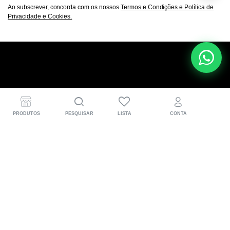
Ao subscrever, concorda com os nossos
Termos e Condições e Política de
Privacidade e Cookies.
A DOCAenduroline® nasce nas pistas de hard enduro
para quem vive a moto a sério. Desenvolvemos peças
PRODUTOS
PESQUISAR
LISTA
CONTA
CNC em Portugal, pensadas para mais performance,
proteção e aquela confiança extra em cada trilho.
Informações para o cliente
(+351) 918 583 471
Segunda a sexta: 09h00 – 18h00