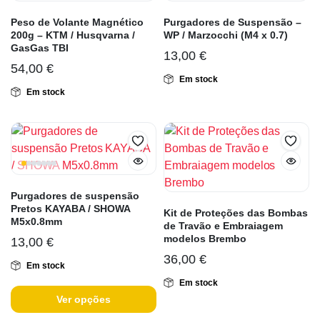
Peso de Volante Magnético
Purgadores de Suspensão –
200g – KTM / Husqvarna /
WP / Marzocchi (M4 x 0.7)
GasGas TBI
13,00
€
54,00
€
Em stock
Em stock
Purgadores de suspensão
Pretos KAYABA / SHOWA
Kit de Proteções das Bombas
M5x0.8mm
de Travão e Embraiagem
modelos Brembo
13,00
€
36,00
€
Em stock
Em stock
Ver opções