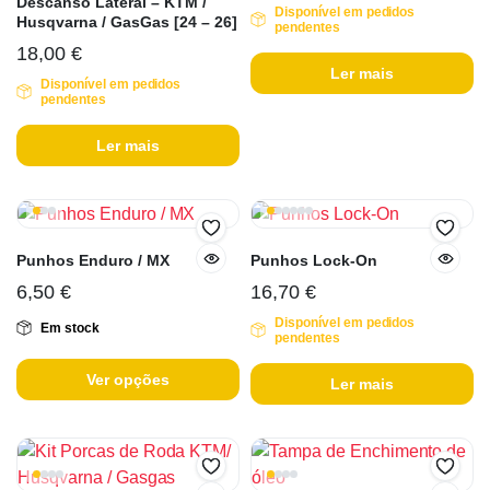
Descanso Lateral – KTM /
Disponível em pedidos
Husqvarna / GasGas [24 – 26]
pendentes
18,00
€
Ler mais
Disponível em pedidos
pendentes
Ler mais
Punhos Enduro / MX
Punhos Lock-On
6,50
€
16,70
€
Disponível em pedidos
Em stock
pendentes
Ver opções
Ler mais