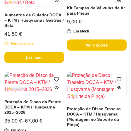
Kit Tampas de Válvulas de Ar
para Pneus
Aumentos de Guiador DOCA
– KTM / Husqvarna / GasGas /
9,00
€
Beta
Em stock
41,50
€
Fora de stock
Ver opções
Ler mais
Proteção de Disco da Frente
DOCA – KTM / Husqvarna
Proteção de Disco Traseiro
2015–2026
DOCA – KTM / Husqvarna
(Montagem no Suporte da
35,00
€
–
67,00
€
Pinça)
Em stock