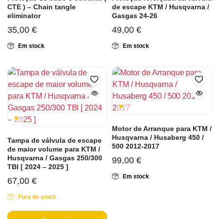
CTE ) – Chain tangle
de escape KTM / Husqvarna /
eliminator
Gasgas 24-26
35,00
€
49,00
€
Em stock
Em stock
Motor de Arranque para KTM /
Husqvarna / Husaberg 450 /
Tampa de válvula de escape
500 2012-2017
de maior volume para KTM /
Husqvarna / Gasgas 250/300
99,00
€
TBI [ 2024 – 2025 ]
Em stock
67,00
€
Fora de stock