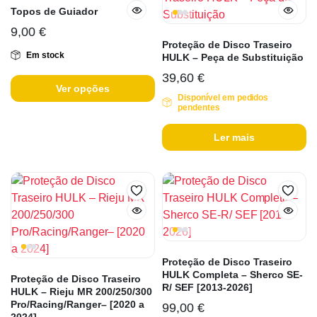
Topos de Guiador
9,00
€
Proteção de Disco Traseiro
Em stock
HULK – Peça de Substituição
39,60
€
Ver opções
Disponível em pedidos
pendentes
Ler mais
Proteção de Disco Traseiro
HULK Completa – Sherco SE-
Proteção de Disco Traseiro
R/ SEF [2013-2026]
HULK – Rieju MR 200/250/300
Pro/Racing/Ranger– [2020 a
99,00
€