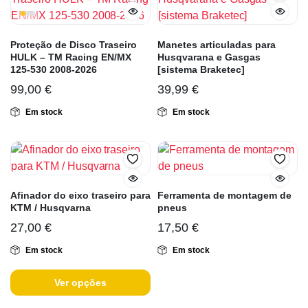
Proteção de Disco Traseiro
Manetes articuladas para
HULK – TM Racing EN/MX
Husqvarana e Gasgas
125-530 2008-2026
[sistema Braketec]
99,00
€
39,99
€
Em stock
Em stock
Afinador do eixo traseiro para
Ferramenta de montagem de
KTM / Husqvarna
pneus
27,00
€
17,50
€
Em stock
Em stock
Ver opções