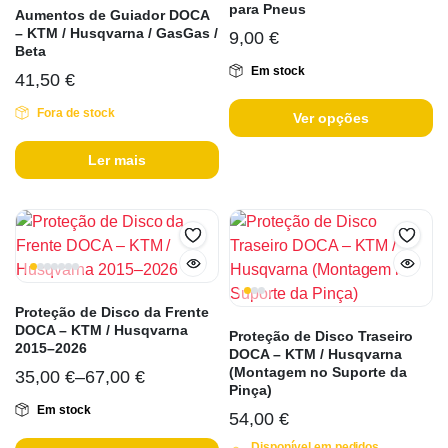
para Pneus
Aumentos de Guiador DOCA
– KTM / Husqvarna / GasGas /
9,00
€
Beta
Em stock
41,50
€
Fora de stock
Ver opções
Ler mais
Proteção de Disco da Frente
DOCA – KTM / Husqvarna
Proteção de Disco Traseiro
2015–2026
DOCA – KTM / Husqvarna
(Montagem no Suporte da
35,00
€
–
67,00
€
Pinça)
Em stock
54,00
€
Disponível em pedidos