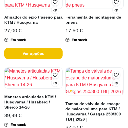
Afinador do eixo traseiro para
Ferramenta de montagem de
KTM / Husqvarna
pneus
27,00
€
17,50
€
Em stock
Em stock
Ver opções
Manetes articuladas KTM /
Husqvarna / Husaberg /
Tampa de válvula de escape
Sherco 14-26
de maior volume para KTM /
Husqvarna / Gasgas 250/300
39,99
€
TBI [ 2026 ]
Em stock
67,00
€