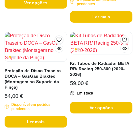
Ver opções
pendentes
Ler mais
Kit Tubos de Radiador BETA
RR/ Racing 250-300 (2020-
Proteção de Disco Traseiro
2026)
DOCA – GasGas Braktec
(Montagem no Suporte da
59,00
€
Pinça)
Em stock
54,00
€
Disponível em pedidos
Ver opções
pendentes
Ler mais