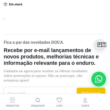
Em stock
.
Fica a par das novidades DOCA.
🇵🇹
Recebe por e-mail lançamentos de
novos produtos, melhorias técnicas e
informação relevante para o enduro.
Cadastre-se agora para receber as últimas novidades
sobre promoções e cupons. Não se preocupe, não
enviamos spam!
Subscrever
Ao subscrever, concorda com os nossos
Termos e Condições e Política de
PRODUTOS
PESQUISAR
LISTA
CONTA
Privacidade e Cookies.