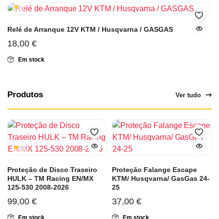
Relé de Arranque 12V KTM / Husqvarna / GASGAS
18,00
€
Em stock
Produtos
Ver tudo
Proteção de Disco Traseiro
Proteção Falange Escape
HULK – TM Racing EN/MX
KTM/ Husqvarna/ GasGas 24-
125-530 2008-2026
25
99,00
€
37,00
€
Em stock
Em stock