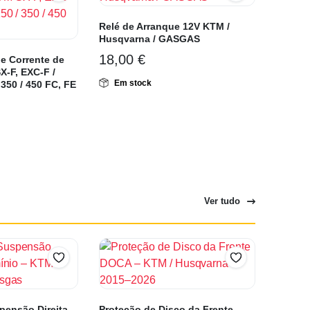
Relé de Arranque 12V KTM /
Husqvarna / GASGAS
18,00
€
e Corrente de
-F, EXC-F /
Em stock
350 / 450 FC, FE
Ver tudo
pensão Direita
Proteção de Disco da Frente