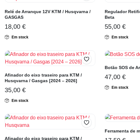
Relé de Arranque 12V KTM / Husqvarna /
Regulador Retif
GASGAS
Beta
18,00
€
55,00
€
Em stock
Em stock
Botão SOS de A
Afinador do eixo traseiro para KTM /
47,00
€
Husqvarna / Gasgas [2024 – 2026]
Em stock
35,00
€
Em stock
Ferramenta de 
Afinador do eixo traseiro para KTM /