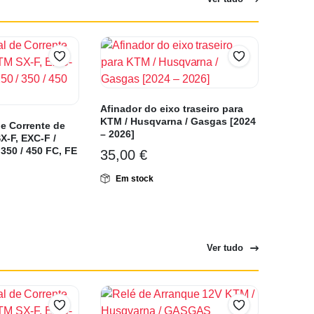
Afinador do eixo traseiro para
KTM / Husqvarna / Gasgas [2024
e Corrente de
– 2026]
-F, EXC-F /
350 / 450 FC, FE
35,00
€
Em stock
Ver tudo