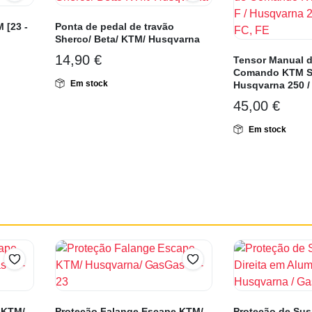
 [23 -
Ponta de pedal de travão
Sherco/ Beta/ KTM/ Husqvarna
14,90
€
Tensor Manual d
Comando KTM SX
Em stock
Husqvarna 250 / 
45,00
€
Em stock
 KTM/
Proteção Falange Escape KTM/
Proteção de Sus