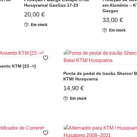
Husqvarna/ GasGas 17-23
em Alumínio – K
Gasgas
20,00
€
33,00
€
Em stock
Em stock
sento KTM [23 ->]
Ponta de pedal de travão Sherco/ B
KTM/ Husqvarna
14,90
€
Em stock