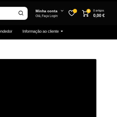
0 artigos
Minha conta
0
0,00
€
Olá, Faça Login
vendedor
Informação ao cliente
Inscrever-se